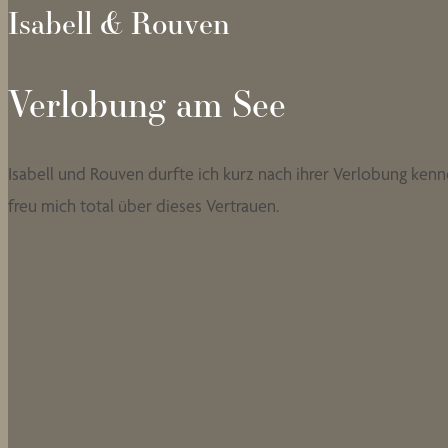
Isabell & Rouven
Verlobung am See
Isabell und Rouven durfte ich kurz nach ihrer Verlobung kenn
freu mich total über dieses Vertrauen.